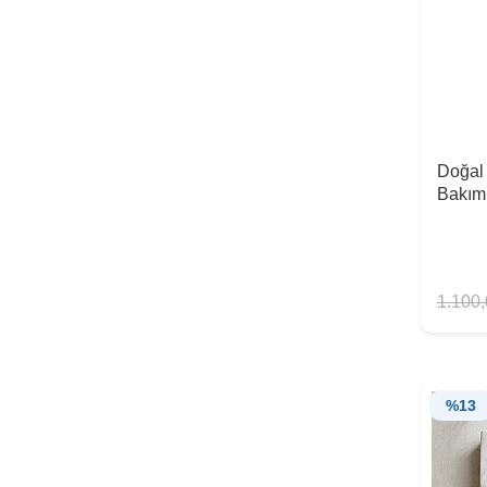
Doğal 
Bakım
1.100
%
13