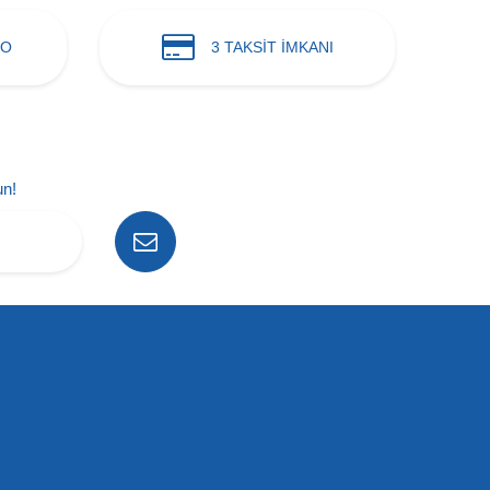
GO
3 TAKSİT İMKANI
un!