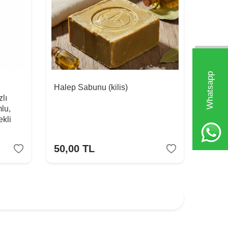
Whatsapp
Halep Sabunu (kilis)
lı
lu,
kli
50,00
TL