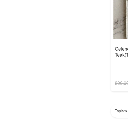
Gelene
Teak(T
800,0
Toplam