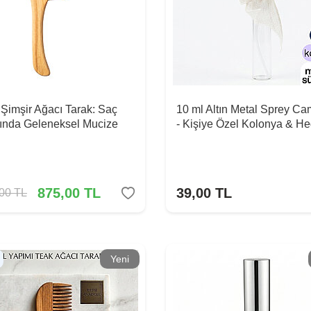
Şimşir Ağacı Tarak: Saç
10 ml Altın Metal Sprey Ca
ında Geleneksel Mucize
- Kişiye Özel Kolonya & He
875,00
TL
39,00
TL
,00
TL
Yeni