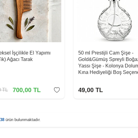
ksel İşçilikle El Yapımı
50 ml Prestijli Cam Şişe -
ik) Ağacı Tarak
Gold&Gümüş Spreyli Boğaz
Yassı Şişe - Kolonya Dolum
Kına Hediyeliği Boş Seçene
700,00
TL
49,00
TL
0
TL
38
ürün bulunmaktadır.