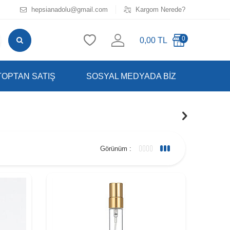
hepsianadolu@gmail.com
Kargom Nerede?
0
0,00
TL
TOPTAN SATIŞ
SOSYAL MEDYADA BIZ
Görünüm :