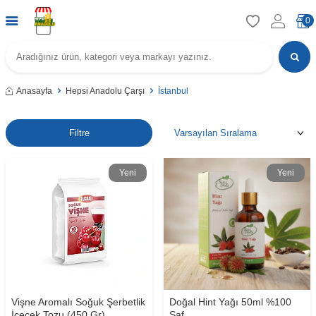
0
Anasayfa
Hepsi Anadolu Çarşı
İstanbul
Filtre
Yeni
Yeni
Vişne Aromalı Soğuk Şerbetlik
Doğal Hint Yağı 50ml %100
İçecek Tozu (450 Gr)
Saf