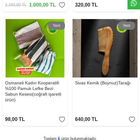
1.000,00
TL
320,00
TL
1.100,00
TL
Yeni
Yeni
Osmaneli Kadın Kooperatifi
Sivas Kemik (Boynuz)Tarağı
%100 Pamuk Lefke Bezi
Sabun Kesesi(coğrafi işaretli
ürün)
98,00
TL
640,00
TL
Toplam
6
ürün bulunmaktadır.