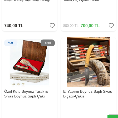
740,00
TL
700,00
TL
800,00
TL
%
9
Yeni
Özel Kutu Boynuz Tarak &
El Yapımı Boynuz Saplı Sivas
Sivas Boynuz Saplı Çakı
Bıçağı-Çakısı
Whatsapp