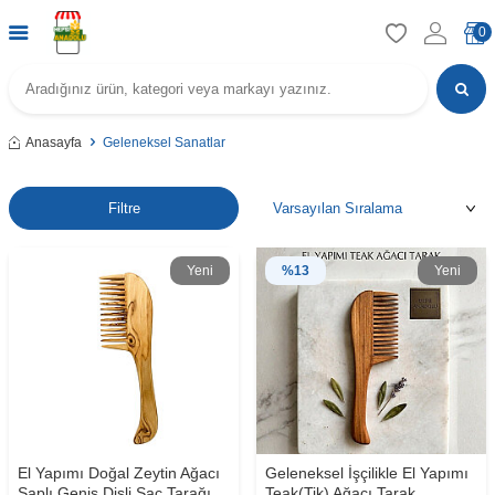
0
Anasayfa
Geleneksel Sanatlar
Filtre
Yeni
%
13
Yeni
El Yapımı Doğal Zeytin Ağacı
Geleneksel İşçilikle El Yapımı
Saplı Geniş Dişli Saç Tarağı
Teak(Tik) Ağacı Tarak